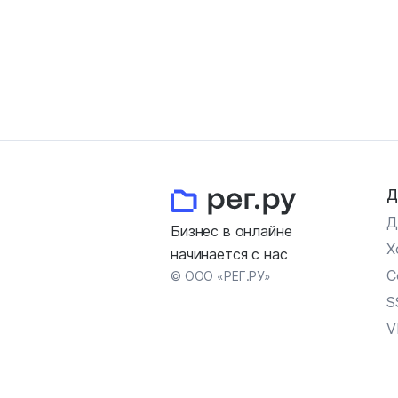
Д
Д
Бизнес в онлайне
Х
начинается с нас
С
© ООО «РЕГ.РУ»
S
V