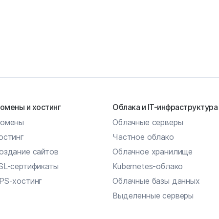
омены и хостинг
Облака и IT-инфраструктура
омены
Облачные серверы
остинг
Частное облако
оздание сайтов
Облачное хранилище
SL-сертификаты
Kubernetes-облако
PS-хостинг
Облачные базы данных
Выделенные серверы